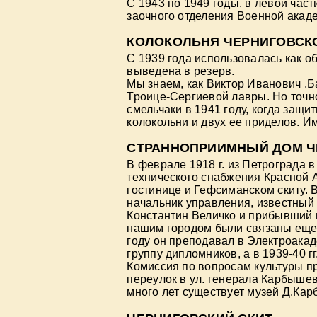
С 1943 по 1949 годы. в левой ча
заочного отделения Военной акаде
КОЛОКОЛЬНЯ ЧЕРНИГОВСК
С 1939 года использовалась как 
выведена в резерв.
Мы знаем, как Виктор Иванович .Б
Троице-Сергиевой лавры. Но точн
смельчаки в 1941 году, когда защ
колокольни и двух ее приделов. И
СТРАННОПРИИМНЫЙ ДОМ Ч
В феврале 1918 г. из Петрограда
технического снабжения Красной 
гостинице и Гефсиманском скиту.
начальник управления, известный
Константин Величко и прибывший 
нашим городом были связаны еще 
году он преподавал в Электроака
группу дипломников, а в 1939-40 г
Комиссия по вопросам культуры п
переулок в ул. генерала Карбыше
много лет существует музей Д.Ка