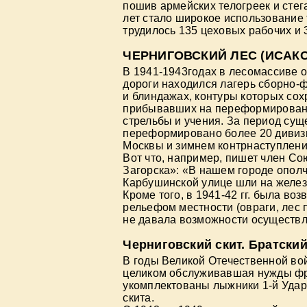
пошив армейских телогреек и стег
лет стало широкое использование 
трудилось 135 цеховых рабочих и 
ЧЕРНИГОВСКИЙ ЛЕС (ИСАК
В 1941-1943годах в лесомассиве о
дороги находился лагерь сборно-
и блиндажах, контуры которых сох
прибывавших на переформировани
стрельбы и учения. За период су
переформировано более 20 дивизи
Москвы и зимнем контрнаступлени
Вот что, например, пишет член С
Загорска»: «В нашем городе ополч
Карбушинской улице шли на желе
Кроме того, в 1941-42 гг. была во
рельефом местности (овраги, лес 
не давала возможности осуществля
Черниговский скит. Братский
В годы Великой Отечественной во
целиком обслуживавшая нужды фро
укомплектованы лыжники 1-й Удар
скита.