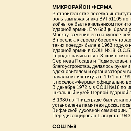
МИКРОРАЙОН ФЕРМА
В строительстве поселка институ
роль замначальника В\Ч 51105 по
войны он был начальником полито
Ударной армии. Его бойцы брали р
Москву, заменив его на куполе рей
В поселок, к своему боевому това
таких поездок была в 1963 году, 
Ударной армии в СОШ №18 Ю.С.Ба
Городок начинался с 8 «финских» 
Сергиева Посада и Подмосковья, н
благоустройства, делалось руками 
вдохновителем и организатором в
начальник института с 1971 по 199
г. поселок «Ферма» официально во
В декабре 1972 г. в СОШ №18 по 
школьный музей Первой Ударной 
В 1980 г.в Птицеграде был устано
установлена памятная доска, пос
Вифанской духовной семинарии. Го
Передислоцирован 1 августа 1943 
СОШ №8