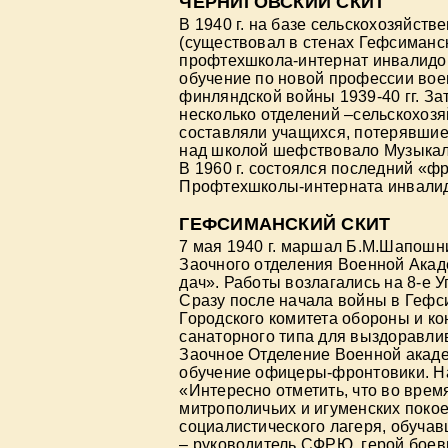
ЧЕРНИГОВСКИЙ СКИТ
В 1940 г. на базе сельскохозяйс
(существовал в стенах Гефсиманско
профтехшкола-интернат инвалидо
обучение по новой профессии вое
финляндской войны 1939-40 гг. З
несколько отделений –сельскохозя
составляли учащихся, потерявшие
над школой шефствовало Музыкал
В 1960 г. состоялся последний «ф
Профтехшколы-интерната инвалидо
ГЕФСИМАНСКИЙ СКИТ
7 мая 1940 г. маршал Б.М.Шапошн
Заочного отделения Военной Акад
дач». Работы возлагались на 8-е 
Сразу после начала войны в Гефс
Городского комитета обороны и кон
санаторного типа для выздоравлив
Заочное Отделение Военной акаде
обучение офицеры-фронтовики. На
«Интересно отметить, что во врем
митрополичьих и игуменских покое
социалистического лагеря, обучав
– руководитель СФРЮ, герой боев