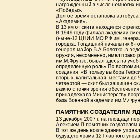
награжденный в числе немногих 
«Победы».
Долгое время остановка автобуса
«Академия».
В 13 км от скита находился стрел
В 1949 году филиал академии см
(ныне-12 ЦНИИ МО РФ им .генерал-
городка. Тогдашний начальник 6-
генерал-майор В.А.Болятко ,в вед
оружия, несомненно, имел право 
им.М.Фрунзе, бывал здесь на учеб
определенную роль» По воспомина
создания :«В пользу выбора Гефсим
вторых, капитальная, местами до 5
четвертой — скит был защищен ск
важно с точки зрения обеспечения
принадлежала Министерству воор
база Военной академии им.М.Фру
ПАМЯТНИК СОЗДАТЕЛЯМ Я
13 декабря 2007 г. на площади п
Алексием П памятник создателям 
В тот же день возле здания управ
будущего храма 12 Главного упра