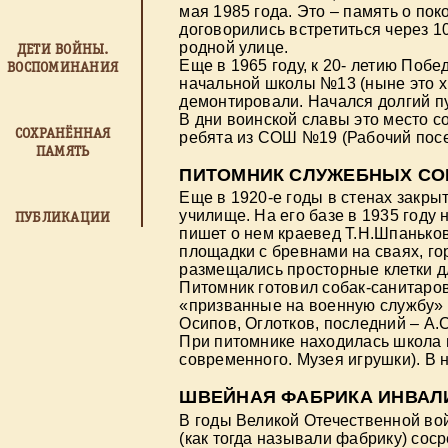
мая 1985 года. Это – память о по
договорились встретиться через 10 
родной улице.
ДЕТИ ВОЙНЫ.
Еще в 1965 году, к 20- летию Поб
ВОСПОМИНАНИЯ
начальной школы №13 (ныне это х
демонтировали. Начался долгий пу
В дни воинской славы это место 
СОХРАНЁННАЯ
ребята из СОШ №19 (Рабочий посе
ПАМЯТЬ
ПИТОМНИК СЛУЖЕБНЫХ СО
Еще в 1920-е годы в стенах закр
училище. На его базе в 1935 году 
ПУБЛИКАЦИИ
пишет о нем краевед Т.Н.Шпанько
площадки с бревнами на сваях, го
размещались просторные клетки д
Питомник готовил собак-санитаров
«призванные на военную службу» 
Осипов, Оглотков, последний – А.
При питомнике находилась школа 
современного. Музея игрушки). В
ШВЕЙНАЯ ФАБРИКА ИНВАЛИ
В годы Великой Отечественной во
(как тогда называли фабрику) сос